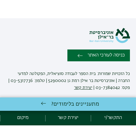
כניסה לעורכי האתר
כל הזכויות שמורות: בית הספר לעבודה סוציאלית, הפקולטה למדעי
החברה | אוניברסיטת בר אילן רמת גן 5290002 | טלפון: 03-5317736 |
פקס: 03-7384042 |
יצירת קשר
מתעניינים בלימודים?
לימודי עבודה סוציאלית
באוניברסיטת בר-אילן
פיתוח:
אגף תקשוב, אוניברסיטת בר-אילן
התקשר/י
יצירת קשר
מיקום
הצהרת נגישות
מדיניות פרטיות
אקדימה בר-אילן