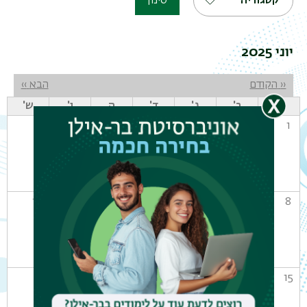
קטגוריה
סינון
יוני 2025
דפדוף
‹‹
הקודם
הבא
››
א'
ב'
ג'
ד'
ה
ו'
ש'
7
6
5
4
3
2
1
14
13
12
11
10
9
8
21
20
19
18
17
16
15