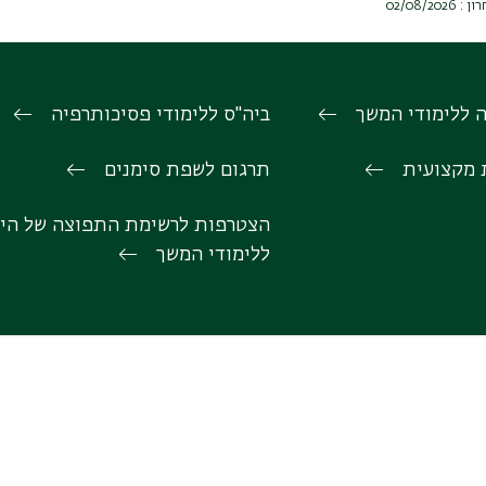
02/08/2
 ללימודי המשך
ביה"ס ללימודי פסיכותרפיה
 מקצועית
תרגום לשפת סימנים
הצטרפות לרשימת התפוצה של הי
ללימודי המשך
מורות: בית הספר לעבודה סוציאלית,
לימודי עבודה סוציאלית
באוניברסי
י החברה | אוניברסיטת בר אילן
בר-אילן