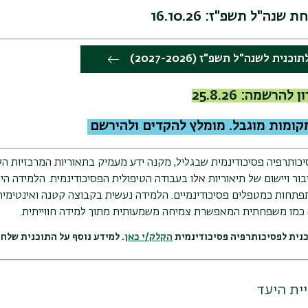
שנה"ל תשפ"ז: 16.10.26
נית לשנה"ל תשפ"ז (2027-2026)
הרשמה: 25.8.26
ומות מוגבל. מומלץ להקדים ולהירשם
כותרפיה פסיכודינמית שבגליל, מקנה ידע מעמיק בתאוריות המרכזיות הק
ר ויישום של תיאוריות אלו בעבודה הטיפולית הפסיכודינמית. הלמידה הי
פתחות כמטפלים פסיכודינמיים. הלמידה נעשית בקבוצה קטנה ואינטימית
 כמו משפחתית המאפשרת צמיחה משמעותית מתוך למידה חווייתית.
נית לפסיכותרפיה פסיכודינמית
הקלק/י כאן
. למידע נוסף על התוכנית שלחו
ית היעד