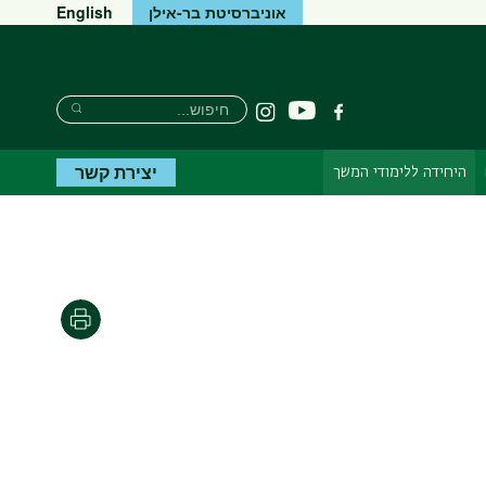
אוניברסיטת בר-אילן
English
Search
חיפוש
יוטיוב
פייסבוק
Instagram
Search
יצירת קשר
היחידה ללימודי המשך
הדפסה