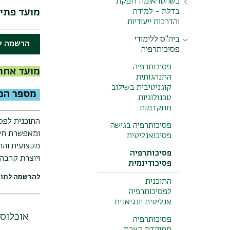
כשהטראומה דופקת
מועד פתיחת 
בדלת - למידה
והדרכות ייעודיות
ביה"ס ללימודי
תאוריה ופרקטיקה
הרשמה לתוכ
פסיכותרפיה
לטיפול באובדן
פסיכותרפיה
מועד אחרון ל
התנהגותית
קוגניטיבית בשילוב
מספר המק
טכנולוגיות
מתקדמות
התוכנית לפסי
פסיכותרפיה בגישה
ומאפשרת חיבו
פסיכואנליטית
מקצועית והת
פסיכותרפיה
ויוצרת קרבה
פסיכודינמית
להרשמה לתוכ
התוכנית
לפסיכותרפיה
אנליטית יונגיאנית
אוכלוסי
פסיכותרפיה