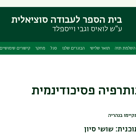
דילוג
דילוג
לתוכן
לתפריט
בית הספר לעבודה סוציאלית
ניווט
העיקרי
ראשי
ע"ש לואיס וגבי וייספלד
השלמת תזה
תואר שלישי
הבוגרים שלנו
סגל
מחקר
קישורים שימושיים
תרפיה פסיכודינמית
קיימו בנהריה
כנית: שושי סיון