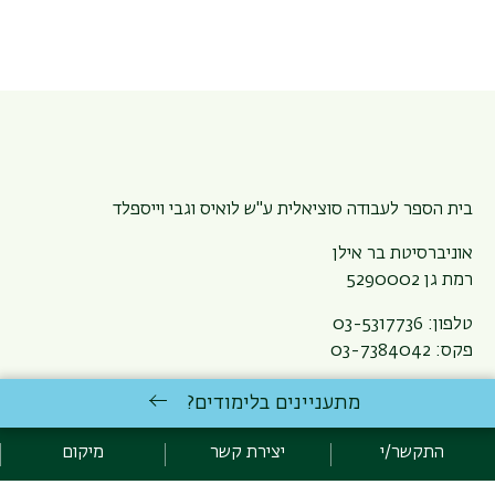
בית הספר לעבודה סוציאלית ע"ש לואיס וגבי וייספלד
אוניברסיטת בר אילן
רמת גן 5290002
טלפון: 03-5317736
פקס: 03-7384042
דוא"ל:
socialwork.school@biu.ac.il
מתעניינים בלימודים?
תאריך עדכון אחרון : 30/10/2023
התקשר/י
יצירת קשר
מיקום