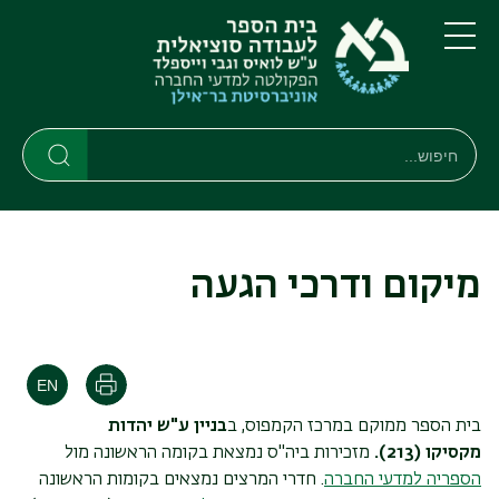
דילוג
דילוג
לתוכן
לתפריט
ניווט
העיקרי
תפריט
ראשי
חיפוש
Search
Search
מיקום ודרכי הגעה
הדפסה
בית הספר ממוקם במרכז הקמפוס, ב
בניין ע"ש יהדות
מקסיקו (213).
מזכירות ביה"ס נמצאת בקומה הראשונה מול
הספריה למדעי החברה
. חדרי המרצים נמצאים בקומות הראשונה