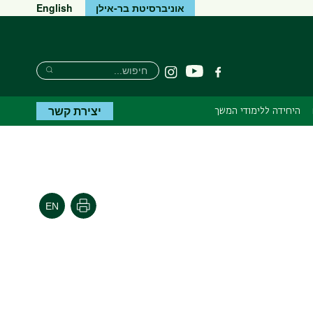
אוניברסיטת בר-אילן
English
Search
חיפוש
יוטיוב
פייסבוק
Instagram
Search
יצירת קשר
היחידה ללימודי המשך
הדפסה