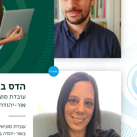
המרכז האק
משלב בין עול
במחלקה לעבוד
האקדמי רופין,
בקליניקה פרט
מתבגרים ומבו
הדס בר
עובדת סוצי
אור-יהודה
עובדת סוציאלי
בא