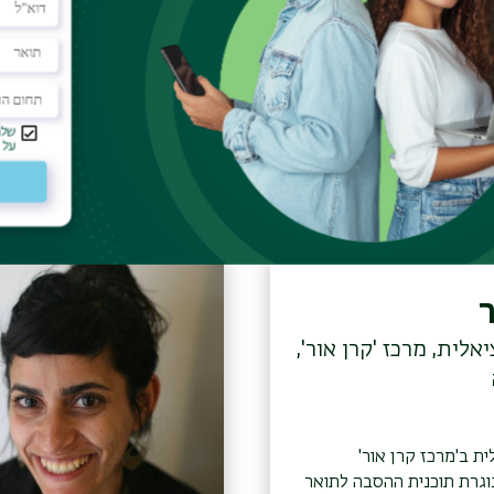
דמי רופין
ם האקדמיה, כמרצה
ה סוציאלית במרכז
 לבין עולם הטיפול
ית המתמחה בילדים,
גרים.
אלית, מרכז 'קרן אור',
ת ב'מרכז קרן אור'
ור-יהודה בוגרת תוכנית ההסבה לתואר