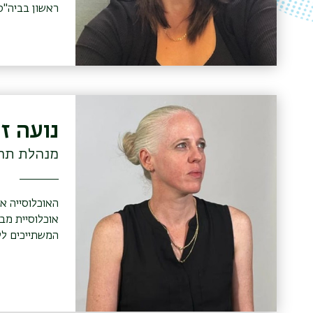
ראשון בביה"ס
לתואר שני בב
בבר-אילן, מגמה 
נועה זי
מנהלת תחום
האוכלוסייה אי
המשתייכים לק
שלנו מותאם ו
הקהילה שמתמו
נפשיים.