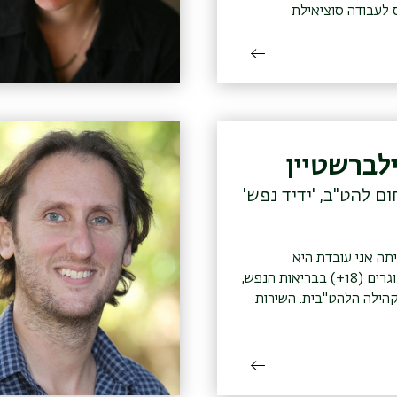
 לעבודה סוציאילת
בבר-אילן (2015); מוסמכת התוכנית
יה"ס לעבודה סוציאלית
טיפולית (2019)
לברשטיין
 להט"ב, 'ידיד נפש'
תה אני עובדת היא
אוכלוסיית מבוגרים (18+) בבריאות הנפש,
הילה הלהט"בית. השירות
מנוגש תרבותית לחברי
דדים עם מגוון קשיים