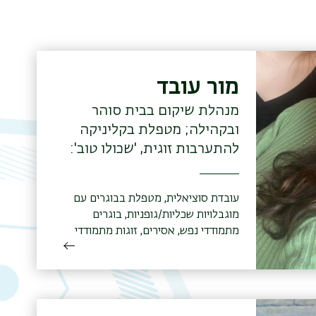
מור עובד
מנהלת שיקום בבית סוהר
ובקהילה; מטפלת בקליניקה
להתערבות זוגית, 'שכולו טוב':
ליווי ושיקום תעסוקתי וחברתי
עבור אנשים עם מוגבלויות;
עובדת סוציאלית, מטפלת בבוגרים עם
הקליניקה להתערבות זוגית,
מוגבלויות שכליות/גופניות, בוגרים
אוניברסיטת בר-אילן
מתמודדי נפש, אסירים, זוגות מתמודדי
פוסט טראומה