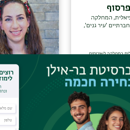
פרסוף
יאלית, המחלקה
ברתיים 'עיר גנים',
ית במחלקה לשירותים
חברתיים 'עיר גנים', ירושלים בוגרת
ר ראשון בביה"ס לעבודה
-אילן, מגמה פרטנית
בן-יעקב
לקה לעבודה
קליניקה פרטית,