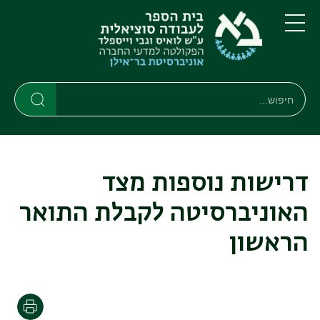
דילוג
דילוג
לתוכן
לתפריט
ניווט
העיקרי
תפריט
ראשי
חיפוש
Search
Search
דרישות נוספות מצד
האוניברסיטה לקבלת התואר
הראשון
הדפסה