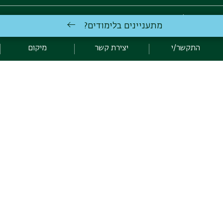
תנאי קבלה והרשמה
מתעניינים בלימודים?
תואר ראשון במשפטים ותואר ראשון בעבודה סוציאלית
התקשר/י
יצירת קשר
מיקום
מכינה קדם אקדמית
הערכת סיכויי קבלה לתואר ראשון
שאלות נפוצות
למידע נוסף ניתן לפנות למרכזת התואר הראשון, דנה חת:
טל': 03-5318280 | דוא"ל:
sw.ba@biu.ac.il