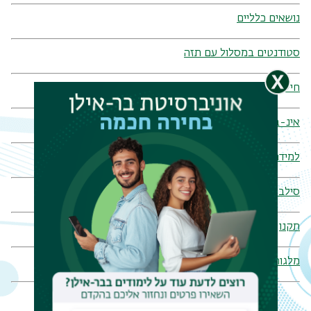
נושאים כלליים
סטודנטים במסלול עם תזה
חילופי סטודנטים
אינ-בר (מידע אישי לסטודנט)
למידה מתוקשבת (למדה)
סילבוסים ורשימות ביבליוגרפיות
תקנון ביה"ס לעבודה סוציאלית
מלגות ופרסים