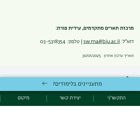
מרכזת תארים מתקדמים, עידית פורת:
דוא"ל:
sw.ma@biu.ac.il
| טלפון: 03-5318354
תאריך עדכון אחרון : 30/01/2025
מתעניינים בלימודים?
התקשר/י
יצירת קשר
מיקום
כניסה לעורכי האתר
כל הזכויות שמורות: בית הספר לעבודה סוציאלית, הפקולטה למדעי
החברה | אוניברסיטת בר אילן רמת גן 5290002 | טלפון: 03-5317736 |
פקס: 03-7384042 |
יצירת קשר