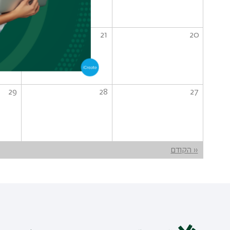
22
21
20
29
28
27
דפדוף
‹‹
הקודם