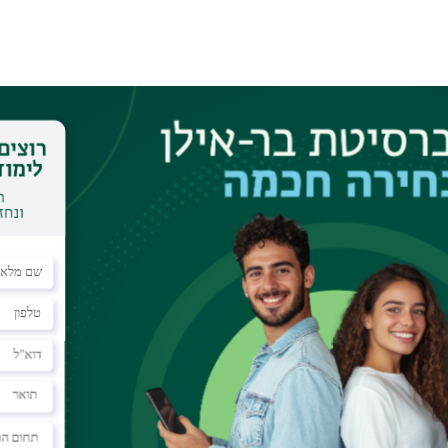
ג'
ד'
ה
3
2
10
9
17
16