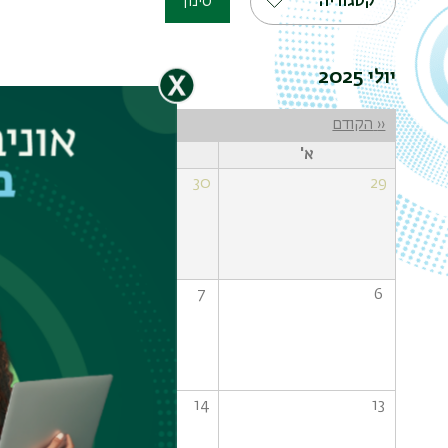
קטגוריה
סינון
יולי 2025
דפדוף
‹‹
הקודם
א'
ב'
1
30
29
8
7
6
15
14
13