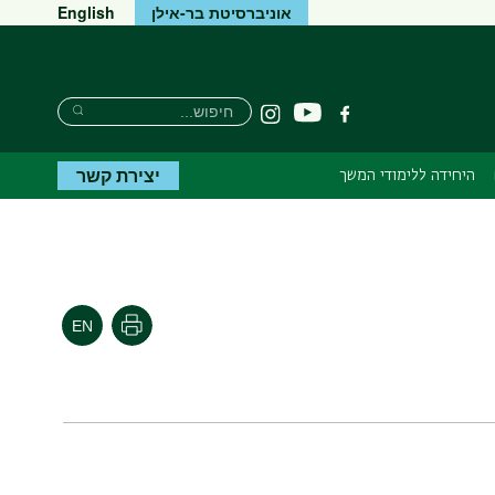
אוניברסיטת בר-אילן
English
Search
חיפוש
יוטיוב
פייסבוק
Instagram
Search
יצירת קשר
היחידה ללימודי המשך
הדפסה