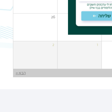
26
25
2
1
הבא
››