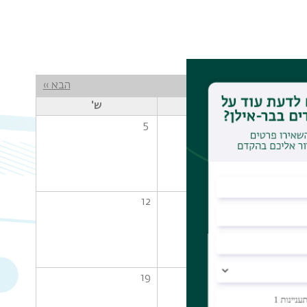
הבא
››
ו'
ש'
5
4
12
11
19
18