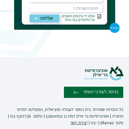
06
תפר
משנ
07
08
09
10
11
12
כניסה לעורכי האתר
13
כל הזכויות שמורות: בית הספר לעבודה סוציאלית, הפקולטה למדעי
14
החברה | אוניברסיטת בר אילן רמת גן 5290002 | טלפון: 03-5317736 |
פקס: 03-7384042 |
יצירת קשר
15