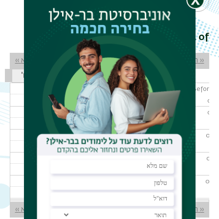
קטגוריה
סינון
Week of פברואר 24, 2025
דפדוף
‹‹
הקודם
הבא
››
א'
ב'
ג'
ד'
ה
ו'
ש'
Before
01
01
02
03
04
05
דפדוף
‹‹
הקודם
הבא
››