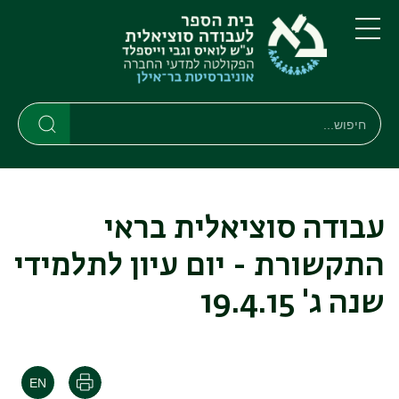
דילוג
דילוג
לתוכן
לתפריט
ניווט
העיקרי
תפריט
ראשי
חיפוש
Search
Search
עבודה סוציאלית בראי
התקשורת - יום עיון לתלמידי
שנה ג' 19.4.15
הדפסה