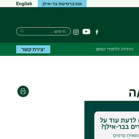
אוניברסיטת בר-אילן
English
Search
חיפוש
יוטיוב
פייסבוק
Instagram
Search
יצירת קשר
היחידה ללימודי המשך
ה
הדפסה