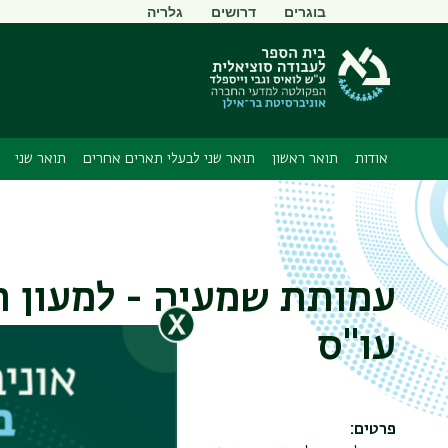
תפריט
בוגרים
דרושים
גלריה
משני
אודות
תואר ראשון
תואר שני לבעלי תארים אחרים
תואר שני
עמותת שמעיה - למעון ר
עו"ס
פרטים