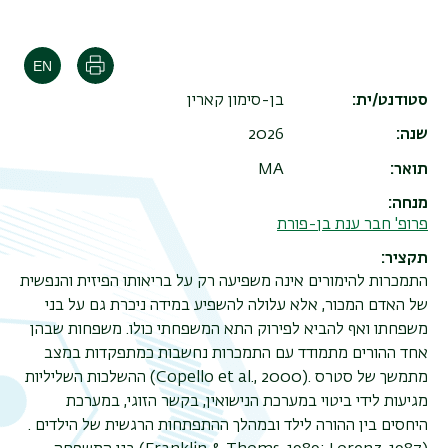
הדפסה
סטודנט/ית
בן-סימון קארין
שנה
2026
תואר
MA
מנחה
פרופ' חבר ענת בן-פורת
תקציר
התמכרות להימורים אינה משפיעה רק על בריאותו הפיזית והנפשית
של האדם המכור, אלא עלולה להשפיע במידה ניכרת גם על בני
משפחתו ואף להביא לפירוק התא המשפחתי כולו. משפחות שבהן
אחד ההורים מתמודד עם התמכרות נחשבות כמתפקדות במצב
מתמשך של סטרס .
(Copello et al., 2000)
ההשלכות השליליות
מגיעות לידי ביטוי במערכת הנישואין, בקשר הזוגי, במערכת
היחסים בין ההורה לילד ובמהלך ההתפתחות הרגשית של הילדים .