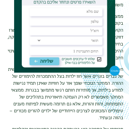
משותפות לחוויותיהם.
ממצאי המחקר מצביעים על חוויות ילדות המאופיינות
בקונפליקטים, בדידות, היעדרות רגשית ופיזית של האב. לצד
הקושי, המשתתפים תיארו תהליכים של חוסן וצמיחה שהתאפשרו
דווקא מתוך ההתמודדות. בין היתר ניכרת היווצרות של זהות חזקה,
בחירות חיים מודעות ונאמנות ל'עצמי'. חלקם אף ציינו כיצד
ההיכרות עם המורכבות הרגשית של ילדותם הפכה למנוע של שינוי
חיובי, מודעות עצמית וגיבוש זהות הורית חדשה.
חשיבותו של המחקר הנוכחי נעוצה בהבאת נקודת מבטם האישית
של גברים בוגרים אשר חוו ילדות בצל ההתמכרות להימורים של
ההורה. המחקר הנוכחי שופך אור על חוויות שאינן תמיד נגישות
למודע בילדות, אך מותירות חותם רגשי מתמשך בבגרות. ממצאי
המחקר מאפשרים לא רק העמקה תיאורטית בתהליכים של
התפתחות, זהות והורות, אלא גם תרומה מעשית לפיתוח מענים
טיפוליים המכוונים לצרכים הייחודיים של ילדים להורים מכורים –
בהווה ובעתיד.