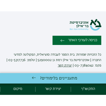
כניסה לעורכי האתר
כל הזכויות שמורות: בית הספר לעבודה סוציאלית, הפקולטה למדעי
החברה | אוניברסיטת בר אילן רמת גן 5290002 | טלפון: 03-5317736 |
פקס: 03-7384042 |
יצירת קשר
מתעניינים בלימודים?
לימודי עבודה סוציאלית
באוניברסיטת בר-אילן
פיתוח:
אגף תקשוב, אוניברסיטת בר-אילן
התקשר/י
יצירת קשר
מיקום
הצהרת נגישות
מדיניות פרטיות
אקדימה בר-אילן