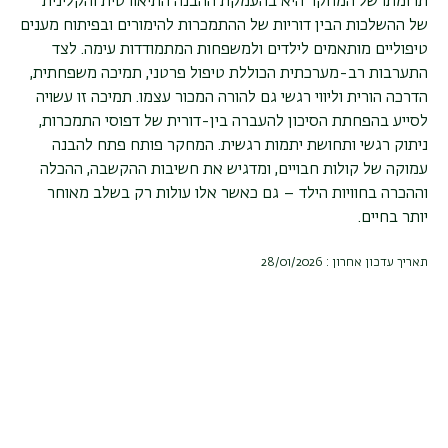
תרומתו של המחקר היא בהעמקת ההבנה התיאורטית והקלינית
של ההשלכות הבין דוריות של ההתמכרות להימורים ובפיתוח מענים
טיפוליים מותאמים לילדים ולמשפחות המתמודדות עימה. לצד
התערבות רב-מערכתית הכוללת טיפול פרטני, תמיכה משפחתית,
הדרכה הורית וליווי רגשי גם להורה המכור עצמו. תמיכה זו עשויה
לסייע בהפחתת הסיכון להעברה בין-דורית של דפוסי התמכרות,
ניתוק רגשי ותחושת יתמות רגשית. המחקר פותח פתח להבנה
עמוקה של קולות חבויים, ומדגיש את חשיבות ההקשבה, ההכלה
וההכרה בחוויות הילד – גם כאשר אלו עולות רק בשלב מאוחר
יותר בחיים.
תאריך עדכון אחרון : 28/01/2026