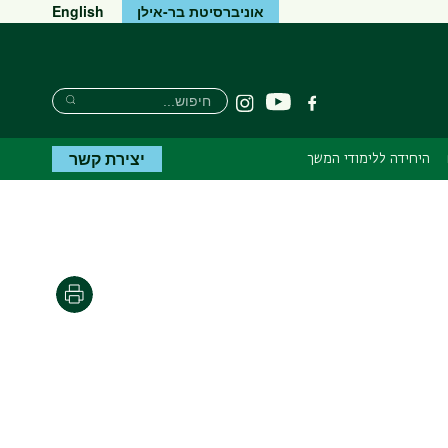
אוניברסיטת בר-אילן
English
Search
חיפוש
יוטיוב
פייסבוק
Instagram
Search
יצירת קשר
היחידה ללימודי המשך
הדפסה