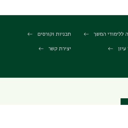
 ללימודי המשך
תכניות וקורסים
עיון
יצירת קשר
לד, אוניברסיטת בר-אילן, רמת גן, 529002