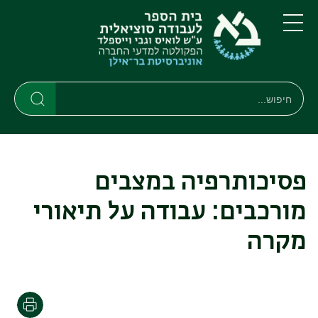
דילוג
דילוג
לתוכן
לתפריט
ניווט
העיקרי
תפריט
ראשי
חיפוש
Search
Search
פסיכותרפיה במצבים
מורכבים: עבודה על תיאורי
מקרה
הדפסה