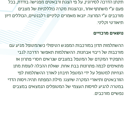
תינתן הדרכה לסירוגין, על פי הצגת ורבאטים מפגישה בודדת, בכל
פעם ע"י משתתף
אחר
, ובהצגות מקרה כולללניות של מצבים
תפר
מורכבים ע"י המרצה. יובאו מאמרים קליניים רלבנטיים, הכוללים דיון
משנ
תיאורטי וקליני.
נושאים מרכזיים
ההשתלמות תדון במורכבות המפגש הטיפולי כשהמטופל מגיע עם
מורכבות של ריבוי אבחנות. ההשתלמות תאפשר הדרכה לגבי
התפקיד המקדם של המטפל במצבים שנראים חסרי פתרון או
מתאימים לכמה פתרונות בבת אחת. שאלת ההכלה לעומת מתן
הנחיות למטופל על ידי המטפל תיבחן לאורך ההשתלמות לפי
הוורבאטים ותיאורי המקרה שיוצגו. מילת המפתח תהיה ויסות הדדי
במטרה להגיע לוויסות העצמי של המטופלים הנמצאים במצבים
נפשיים מורכבים.