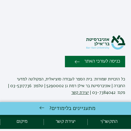
כניסה לעורכי האתר
כל הזכויות שמורות: בית הספר לעבודה סוציאלית, הפקולטה למדעי
החברה | אוניברסיטת בר אילן רמת גן 5290002 | טלפון: 03-5317736 |
פקס: 03-7384042 |
יצירת קשר
מתעניינים בלימודים?
לימודי עבודה סוציאלית
באוניברסיטת בר-אילן
פיתוח:
אגף תקשוב, אוניברסיטת בר-אילן
התקשר/י
יצירת קשר
מיקום
הצהרת נגישות
מדיניות פרטיות
אקדימה בר-אילן