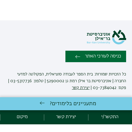
כניסה לעורכי האתר
כל הזכויות שמורות: בית הספר לעבודה סוציאלית, הפקולטה למדעי
החברה | אוניברסיטת בר אילן רמת גן 5290002 | טלפון: 03-5317736 |
פקס: 03-7384042 |
יצירת קשר
מתעניינים בלימודים?
לימודי עבודה סוציאלית
באוניברסיטת בר-אילן
פיתוח:
אגף תקשוב, אוניברסיטת בר-אילן
התקשר/י
יצירת קשר
מיקום
הצהרת נגישות
מדיניות פרטיות
אקדימה בר-אילן