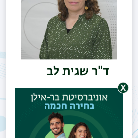
ד"ר שגית לב
דוא"ל
sagit.lev@biu.ac.il
משרד
בניין 213 (מקסיקו), חדר 203 (קומה
שנייה)
תחומי עניין
עבודה סוציאלית