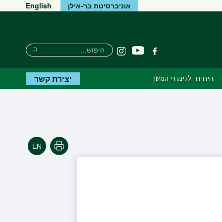
אוניברסיטת בר-אילן
English
Search
חיפוש
יוטיוב
פייסבוק
Instagram
Search
יצירת קשר
היחידה ללימודי המשך
הדפסה