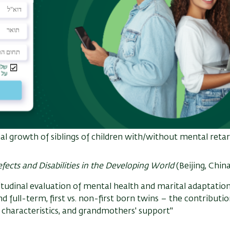
Mind Human Kind
(Denemark)
itudinal evaluation of personal growth among mothers of 
s of Twin Studies
(Ghent, Belgium)
butors to maternal mental health and marital adaptation on
Comparison of mothers of pre-term and full-term twins”
pean Conference on Positive Psychology
(University of Min
al growth of siblings of children with/without mental reta
efects and Disabilities in the Developing World
(Beijing, Chin
itudinal evaluation of mental health and marital adaptati
d full-term, first vs. non-first born twins – the contributi
s characteristics, and grandmothers' support"