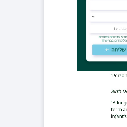
Human 
“A long
Congres
“Contri
twins: 
rd
3
Euro
“Person
Birth D
"A long
term an
infant'