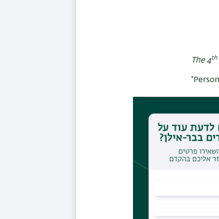
th
The 4
“Person
דמית
Univers
“Interg
examin