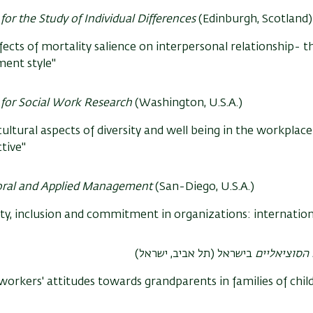
 for the Study of Individual Differences
(Edinburgh, Scotland)
fects of mortality salience on interpersonal relationship- 
ent style"
 for Social Work Research
(Washington, U.S.A.)
cultural aspects of diversity and well being in the workplace
tive"
oral and Applied Management
(San-Diego, U.S.A.)
ity, inclusion and commitment in organizations: internation
 הסוציאליים
בישראל (תל אביב, ישראל)
 workers' attitudes towards grandparents in families of child