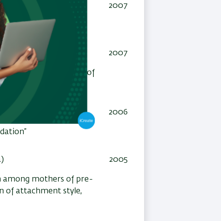
2007
pre-term twins”
2007
e year after the birth of
ho, Braga, Portugal)
2006
rdation”
a)
2005
on among mothers of pre-
on of attachment style,