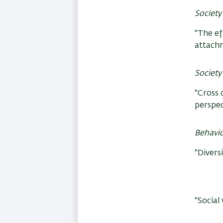
Society
"The ef
attachm
Society
"Cross 
perspec
Behavi
"Divers
"Social