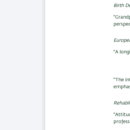
Birth D
"Grandp
perspec
Europea
"A long
"The in
emphas
Rehabil
"Attitu
profess