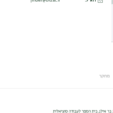
דוא"ל
findler@biu.ac.il
מחקר
בר אילן, בית הספר לעבודה סוציאלית