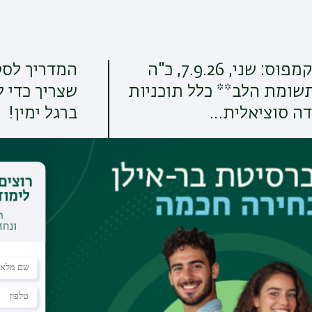
יום פתוח בקמפוס: שני, 7.9.26, כ"ה
המדריך לסט
תשומת הלב** כלל תוכניות
שצריך כדי 
דה סוציאלית…
ברגל ימין!
קרא עוד
א', 25/01/2026 - 14:06
לכל ההודעות