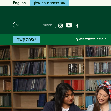
אוניברסיטת בר-אילן
English
Search
חיפוש
יוטיוב
פייסבוק
Instagram
Search
יצירת קשר
היחידה ללימודי המשך