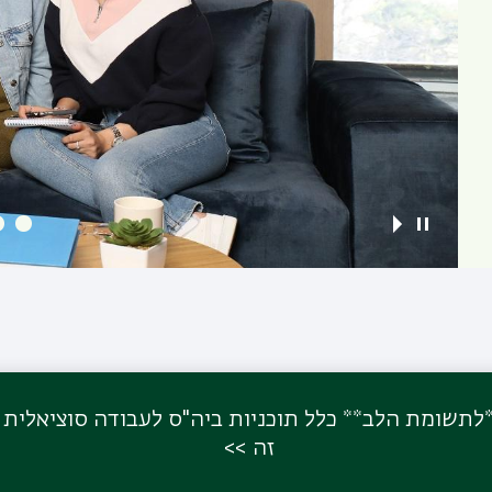
 שני, 7.9.26, כ"ה באלול. **לתשומת הלב** כלל תוכניות ביה"ס לעבו
זה