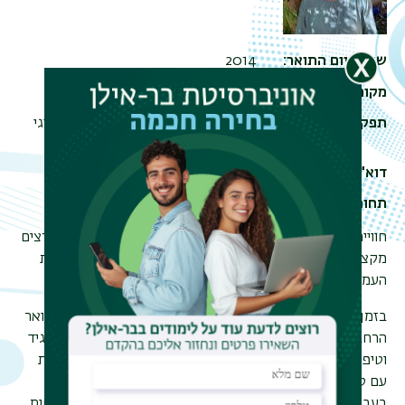
שנת סיום התואר
2014
מקום עבודה
מנהל הרווחה נתניה וקליניקה פרטית
תפקיד
עו״ס לסדרי דין, מטפלת בתחנה לטיפול זוגי
ומשפחתי
דוא"ל
lizibaryw@gmail.com
תחומי לימוד
מגמה שיקומית-טיפולית
חוויית הלימודים שלי בבר אילן היא חיובית ומעמיקה. צוות המרצים
מקצועי ומנוסה והאווירה חיובית. כבוגרת מגמת שיקום ובריאות
העמקתי בתכנים של עבודה במצבי טראומה.
בזמן הלימודים עבדתי בתחום שיקום בריאות הנפש. לאחר התואר
הרחבתי את הכשרתי בלימודי בית ספר לפסיכותרפיה במכון מגיד
וטיפול זוגי ומשפחתי באוניברסיטת תל אביב. נושא ההתמודדות
עם טראומה ויחסים משפחתיים בצל טראומה מלווה אותי הן
בעבודתי במגזר הציבורי בעבודה עם אוכלוסיות בסיכון ומשפחות