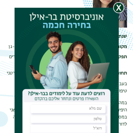
שנת סיום התואר
2022
מקום עבודה
האגף לשירותים חברתיים, עיריית רמת-גן
תפקיד
עו"ס משפחה; רכזת התוכנית המשולבת לילדים
עם קשיי התנהגות
תחומי לימוד
בוגרת התוכנית לתואר ראשון, תחום פרטני
בעבודתי כעובדת סוציאלית אני עוסקת בריכוז ותכלול תוכניות
טיפול וליווי המשפחות, הן כעו"ס משפחה והן כרכזת התוכנית.
במהלך לימודי פגשתי מרצות מדהימות שהראו לי את החלקים
היפים של המקצוע והעבודה שלנו. כיום אני סטודנטית לתואר שני
במסלול עם תזה על מנת להמשיך לעסוק במחקר ולהיות מרצה
לדור הבא של העובדים הסוציאליים.