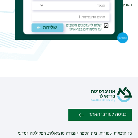
תאריך עדכון אחרון : 15/02/2026
תפר
משנ
כניסה לעורכי האתר
כל הזכויות שמורות: בית הספר לעבודה סוציאלית, הפקולטה למדעי