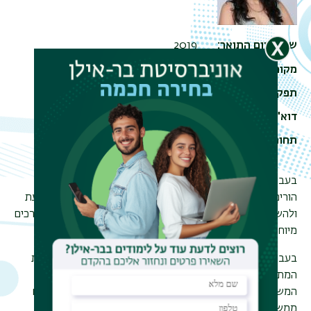
שנת סיום התואר
2019
מקום עבודה
המרכז האקדמי פרס
תפקיד
עובדת סוציאלית, מדריכה עצמאית
דוא"ל
meital2504@gmail.com
תחומי לימוד
תואר ראשון, תואר שני במגמה
שיקומית-טיפולית, קורס הדרכה
בעבודתי כמדריכה אני זוכה ללוות עובדות סוציאליות, מדריכות
הורים ורכזות בשלבי התפתחות מקצועיים שונים. ובמקביל לגעת
ולהשפיע בעקיפין על חייהן של משפחות רבות עם ילדים עם צרכים
מיוחדים.
בעבודתי במרכז האקדמי פרס אני מלווה סטודנטים סטודנטיות
המתמודדים עם אתגרי חיים מגוונים. אחד האספקטים
המשמעותיים בעיניי זו היכולת להחזיק קשר טיפולי לצד צעדים
ממשיים בעולם האקדמי שמהווים חלק בלתי נפרד מהשיקום.