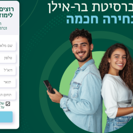
דוא"ל
orlyonadrori@gmail.com
שעות קבלה
בתיאום מראש
ל במצבי חיים מורכבים