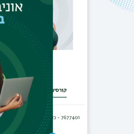
קורסים
(לשונית
פעילה)
7677401 -
כאב נפשי וכאב גופ(א)ני: טיפו