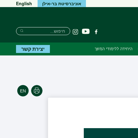
אוניברסיטת בר-אילן
English
Search
חיפוש
יוטיוב
פייסבוק
Instagram
Search
יצירת קשר
היחידה ללימודי המשך
הדפסה