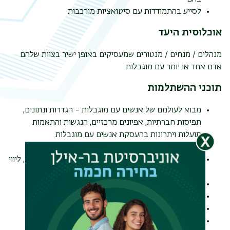
לסייע בהתמודדות עם סיטואציות מורכבות
תפר
אוכלוסית היעד
משנ
מנהלים / מנחים / מנטורים שמעסיקים באופן ישיר בצוות שלהם
אדם אחד או יותר עם מוגבלות.
תוכני ההשתלמות
מבוא לעולמם של אנשים עם מוגבלות - הגדרות ונתונים,
תפיסות חברתיות, אפיונים מרכזיים, הנגשות והתאמות
תועלות ויתרונות בהעסקת אנשים עם מוגבלות
גיוון תעסוקתי ואקלים ארגוני
ניהול אדם עם מוגבלות - קליטה והגדרת יעדים ותוצאות, ליווי
לאורך תקופת העבודה, סוגיות נוספות הנוגעות לצוות
היבטים משפטיים
אתיקה
מיצוי זכויות המעסיק
ניתוח צרכי העסק והזדמנויות העסקה