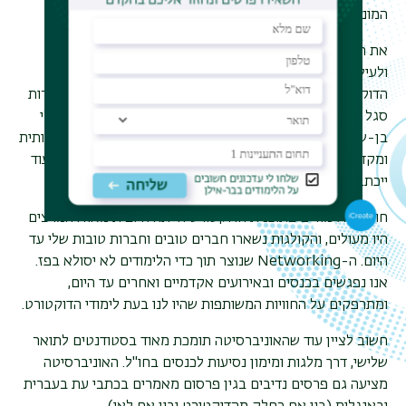
המוניטין הרב שיש לתוכנית זו.
את הדוקטורט כתבתי בהנחייתה המסורה והמקצועית לעילא
ולעילא של פרופ' חיה יצחקי.
הדוקטורט נכתב כחלק מקבוצת מחקר שכללה עוד מספר חברות
סגל מבית הספר: ד"ר דרורית לוי, ד"ר ענת בן-פורת וד"ר שירלי
בן-שלמה. החוויה המחקרית, המדעית והלימודית הייתה משמעותית
ומקדמת, ובסיומה הגשתי את הדוקטורט שעל בסיסו נכתבו (ועוד
ייכתבו) מאמרים בכתבי עת נחשבים.
חוויית הלימודים בתוכנית הדוקטורט הייתה חיובית מאוד. המרצים
היו מעולים, והקולגות נשארו חברים טובים וחברות טובות שלי עד
היום. ה-Networking שנוצר תוך כדי הלימודים לא יסולא בפז.
אנו נפגשים בכנסים ובאירועים אקדמיים ואחרים עד היום,
ומתרפקים על החוויות המשותפות שהיו לנו בעת לימודי הדוקטורט.
חשוב לציין עוד שהאוניברסיטה תומכת מאוד בסטודנטים לתואר
שלישי, דרך מלגות ומימון נסיעות לכנסים בחו"ל. האוניברסיטה
מציעה גם פרסים נדיבים בגין פרסום מאמרים בכתבי עת בעברית