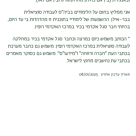
ובאנגלית (בין אם כחלק מהדוקטורט ובין אם לאו).
אני ממליץ בחום על הלימודים בביה"ס לעבודה סוציאלית
בבר-אילן. ההשפעות של לימודיי בתוכנית זו מהדהדות בי עד היום,
בהיותי חבר סגל אקדמי בכיר במרכז האקדמי רופין.
* הכותב משמש כיום כמרצה וכחבר סגל אקדמי בכיר במחלקה
לעבודה סוציאלית במרכז האקדמי רופין. משמש גם כחבר מערכת
בכתבי העת "חברה ורווחה" ו"מידעו"ס". משמש גם כסוקר מאמרים
בכתבי עת נחשבים מחוץ לישראל.
תאריך עדכון אחרון : 08/01/2025