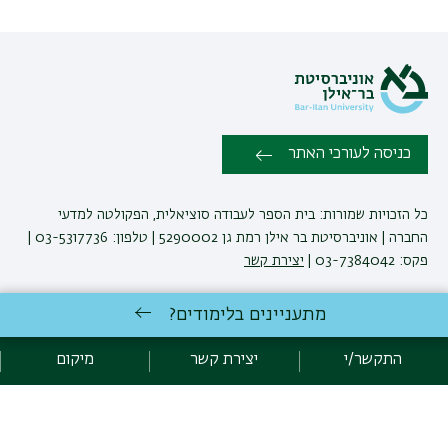
כניסה לעורכי האתר
כל הזכויות שמורות: בית הספר לעבודה סוציאלית, הפקולטה למדעי
החברה | אוניברסיטת בר אילן רמת גן 5290002 | טלפון: 03-5317736 |
פקס: 03-7384042 |
יצירת קשר
מתעניינים בלימודים?
לימודי עבודה סוציאלית
באוניברסיטת בר-אילן
פיתוח:
אגף תקשוב, אוניברסיטת בר-אילן
התקשר/י
יצירת קשר
מיקום
הצהרת נגישות
מדיניות פרטיות
אקדימה בר-אילן