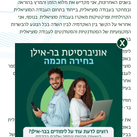
בשנים האחרונות, אני מקדיש את מלוא הזמן והמרץ בהוראה
ובמחקר בעבודה סוציאלית, בייחוד בתחום העבודה הסוציאלית
תפר
הקהילתית ופרקטיקות מאקרו בעבודה סוציאלית. בנוסף, אני
משנ
אחראי על הקשר בין האקדמיה לבין השדה בכל הנוגע להכשרות
המקצועיות של הסטודנטיות והסטודנטים לעבודה סוציאלית
ברופין.
לימדתי במשך מספר שנים בבית הספר לעבודה סוציאלית
באוניברסיטת חיפה (לרבות בשלוחת מבח"ר ללימודי עבודה
סוציאלית בחברה החרדית), וכן שימשתי עמית הוראה בבית הספר
לעבודה סוציאלית בבר-אילן במסלול לתואר שני לבעלי תארים
אחרים (תוכנית ההשלמה) ובתוכנית לתואר הראשון. לימדתי
בעיקר קורסים קהילתיים, ארגוניים וניהוליים.
חווית הלימודים שלי בביה"ס לעבודה סוציאלית באוניברסיטת
בר-אילן - חוויה מדהימה ובלתי נשכחת!
את שני התארים הראשונים שלי למדתי בביה"ס לעבודה סוציאלית
באוניברסיטת חיפה, אך את התואר השלישי החלטתי ללמוד
בביה"ס לעבודה סוציאלית באוניברסיטת בר-אילן, בין היתר בשל