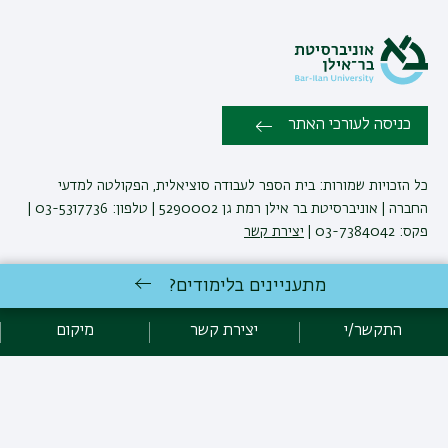
כניסה לעורכי האתר
כל הזכויות שמורות: בית הספר לעבודה סוציאלית, הפקולטה למדעי
החברה | אוניברסיטת בר אילן רמת גן 5290002 | טלפון: 03-5317736 |
פקס: 03-7384042 |
יצירת קשר
מתעניינים בלימודים?
לימודי עבודה סוציאלית
באוניברסיטת בר-אילן
פיתוח:
אגף תקשוב, אוניברסיטת בר-אילן
התקשר/י
יצירת קשר
מיקום
הצהרת נגישות
מדיניות פרטיות
אקדימה בר-אילן