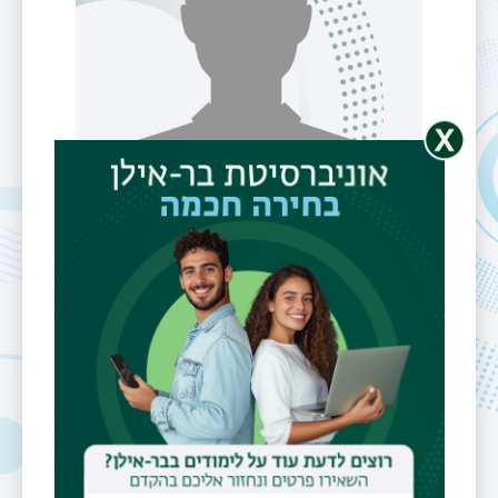
ד"ר נועז כהן
דוא"ל
noazc13@gmail.com
שעות קבלה
בתיאום מראש