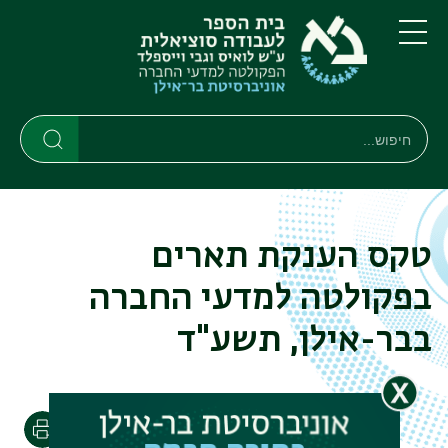
דילוג
דילוג
לתוכן
לתפריט
ניווט
העיקרי
תפריט
ראשי
חיפוש
Search
Search
טקס הענקת תארים
בפקולטה למדעי החברה
בבר-אילן, תשע"ד
הדפסה