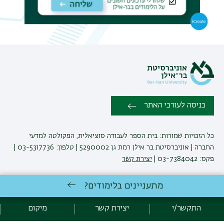
תפר
משנ
כניסה לעורכי האתר
כל הזכויות שמורות: בית הספר לעבודה סוציאלית, הפקולטה למדעי
החברה | אוניברסיטת בר אילן רמת גן 5290002 | טלפון: 03-5317736 |
פקס: 03-7384042 |
יצירת קשר
מתעניינים בלימודים?
לימודי עבודה סוציאלית
באוניברסיטת בר-אילן
פיתוח:
אגף תקשוב, אוניברסיטת בר-אילן
התקשר/י
יצירת קשר
מיקום
הצהרת נגישות
מדיניות פרטיות
אקדימה בר-אילן