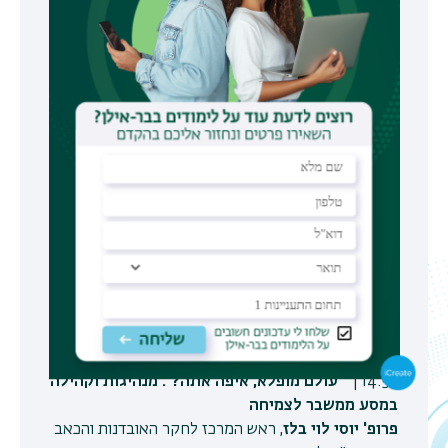
פרופ' אמנון אלבק
, רקטור האוניברסיטה
פרופ' שרה פרידמן
, ראש ביה"ס לעבודה סוציאלית
14:15 |
אחרי כל המדבר הזה: על טראומה, תנועה
וצמיחה ממשבר
ד"ר יעל שובל צוקרמן
, ראש התוכנית לתואר ראשון
בביה"ס לעבודה סוציאלית, מנהלת קלינית של תוכנית
'אדוות להחלמה', מנהלת המרכז האינטרדיסציפלינרי
לחקר השלכות פוסט-טראומה
14:25 |
לצלוח או לצמוח
פרופ' רבקה תובל-משיח
, סגנית הנשיא לבינלאומיות
והמשימה השלישית, יו"ר מקצועי של נט"ל, פסיכולוגית
קלינית וחברת סגל במחלקה לפסיכולוגיה
14:55 |
"עולם מופלא, איפה אתה?": מנהיגות וקהילה
במסע ממשבר לצמיחה
פרופ' יוסי לוי בלז
, ראש המרכז לחקר האובדנות והכאב