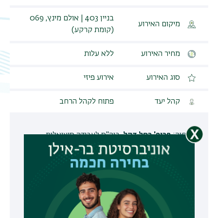
תפר
בניין 403 | אולם מינץ, 069
מיקום האירוע
(קומת קרקע)
משנ
מחיר האירוע
ללא עלות
סוג האירוע
אירוע פיזי
קהל יעד
פתוח לקהל הרחב
הנחיה:
פרופ' רחל דקל
, ביה"ס לעבודה סוציאלית
שירה:
אהוד בנאי
13:30 | התכנסות
14:00 |
ברכות
פרופ' אריה צבן
, נשיא האוניברסיטה