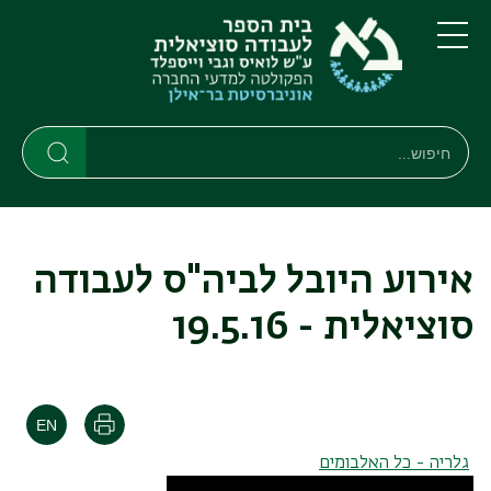
דילוג
דילוג
לתוכן
לתפריט
ניווט
העיקרי
תפריט
ראשי
חיפוש
Search
Search
אירוע היובל לביה"ס לעבודה
סוציאלית - 19.5.16
הדפסה
גלריה - כל האלבומים