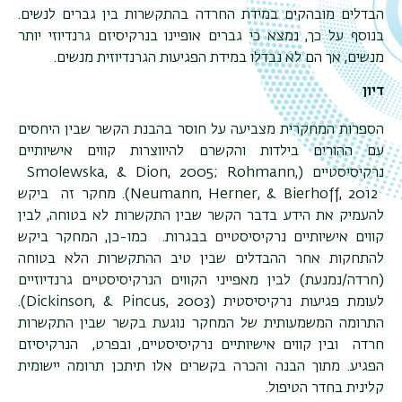
הבדלים מובהקים במידת החרדה בהתקשרות בין גברים לנשים.
בנוסף על כך, נמצא כי גברים אופיינו בנרקיסיזם גרנדיוזי יותר
מנשים, אך הם לא נבדלו במידת הפגיעות הגרנדיוזית מנשים.
דיון
הספרות המחקרית מצביעה על חוסר בהבנת הקשר שבין היחסים
עם ההורים בילדות והקשרם להיווצרות קווים אישיותיים
נרקיסיסטיים (
Smolewska, & Dion, 2005; Rohmann,
Neumann, Herner, & Bierhoff, 2012
). מחקר זה ביקש
להעמיק את הידע בדבר הקשר שבין התקשרות לא בטוחה, לבין
קווים אישיותיים נרקיסיסטיים בבגרות. כמו-כן, המחקר ביקש
להתחקות אחר ההבדלים שבין טיב ההתקשרות הלא בטוחה
(חרדה/נמנעת) לבין מאפייני הקווים הנרקיסיסטיים גרנדיוזיים
לעומת פגיעות נרקיסיסטית (
Dickinson, & Pincus, 2003
).
התרומה המשמעותית של המחקר נוגעת בקשר שבין התקשרות
חרדה ובין קווים אישיותיים נרקיסיסטיים, ובפרט, הנרקיסיזם
הפגיע. מתוך הבנה והכרה בקשרים אלו תיתכן תרומה יישומית
קלינית בחדר הטיפול.