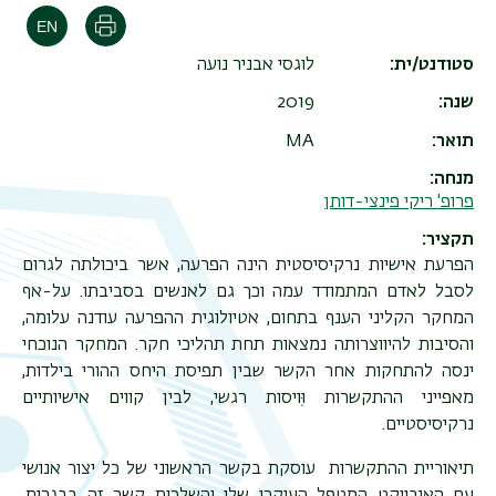
הדפסה
סטודנט/ית
לוגסי אבניר נועה
שנה
2019
תואר
MA
מנחה
פרופ' ריקי פינצי-דותן
תקציר
הפרעת אישיות נרקיסיסטית הינה הפרעה, אשר ביכולתה לגרום
לסבל לאדם המתמודד עמה וכך גם לאנשים בסביבתו. על-אף
המחקר הקליני הענף בתחום, אטיולוגית ההפרעה עודנה עלומה,
והסיבות להיווצרותה נמצאות תחת תהליכי חקר. המחקר הנוכחי
ינסה להתחקות אחר הקשר שבין תפיסת היחס ההורי בילדות,
מאפייני ההתקשרות וּוִיסות רגשי, לבין קווים אישיותיים
נרקיסיסטיים.
תיאוריית ההתקשרות עוסקת בקשר הראשוני של כל יצור אנושי