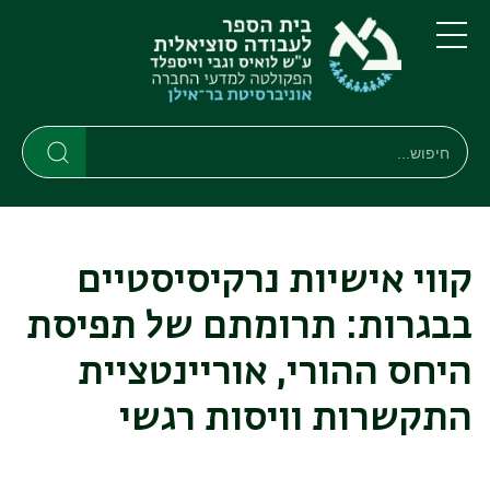
דילוג
דילוג
לתוכן
לתפריט
ניווט
העיקרי
תפריט
ראשי
חיפוש
Search
Search
קווי אישיות נרקיסיסטיים
בבגרות: תרומתם של תפיסת
היחס ההורי, אוריינטציית
התקשרות וויסות רגשי