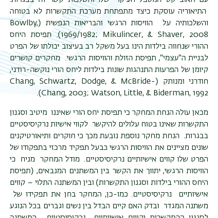
עם האובייקט המטפל העיקרי שלו והשלכות קשר זה בבגרות.
התיאוריה עוסקת כיצד מתפתחת מערכת התקשרות לא בטוחה
תפר
והשלכותיה על הוויסות הרגשי והבריאות הנפשית (
Bowlby,
משנ
1969/1982; Mikulincer, & Shaver, 2008
). תפיסת היחס
ההורי שנחווה בילדות הינו בעל משקל רב בעיצוב יכולתו של הפרט
לבניית ה"עצמי", תפיסת הזולת והוויסות הרגשי. מחקרים קושרים
קיומן של הפרעות התנהגות שונות בילדות ליחס הורי נוקשה-רודני,
חודרני ומנותק (
Chang, Schwartz, Dodge, & McBride-
).
Chang, 2003; Watson, Little, & Biderman, 1992
מכאן עולה הנחת המחקר כי תפיסת יחס הורי שאיננו מיטיב וסגנון
התקשרות שאינו בטוח עלולים להיקשר לקווי אישיות נרקיסיסטיים
בבגרות. הנחת מחקר נוספת נובעת מכך כי חוקרים ותיאורטיקנים
שונים מציינים את הוויסות הרגשי כבעל תפקיד מרכזי בתפקודו של
הפרט שלו קווים אישיותיים נרקיסיסטיים. מודל המחקר מניח כי
הוויסות הרגשי, יתווך את הקשר בין המשתנים המנבאים, (תפיסת
היחס ההורי בילדות וסגנון התקשרות) ובין המשתנה התלוי – קווים
אישיותיים נרקיסיסטיים. כמו-כן, המחקר בחן את תפקידו של
משתנה המגדר ובדק האם קיים הבדל בין נשים וגברים בכל הנוגע