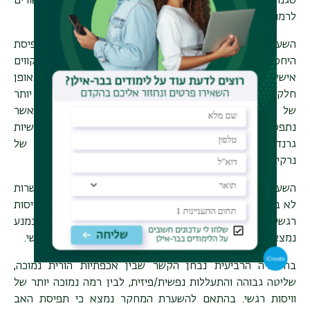
סגנון התקשרות נמנע והן סגנון התקשרות חרד נמצאו קשורים
לרמות גבוהות יותר של נרקיסיזם פגיע.
השערת המחקר השנייה אשר הניחה כי יימצא קשר בין תפיסת
היחס של האם והאב (אכפתיות הורית/שליטה) בילדות לבין קווים
אישיותיים נרקיסיסטיים (גרנדיוזי/פגיע ) אוששה אף היא באופן
חלקי. נמצא כי יחס שתלטני מצד האם נקשר לרמות גבוהות יותר
של נרקיסיזם פגיע. עם זאת בניגוד להשערה, יחס אימהי אשר
נתפס כאכפתי יותר נמצא קשור לרמות גבוהות יותר של אישיות
גרנדיוזית. יחס אבהי אכפתי נקשר לרמות נמוכות יותר של
נרקיסיזם פגיע.
השערת המחקר השלישית אשר טענה כי רמה גבוהה של התקשרות
לא בטוחה (נמנעת או חרדה), תקשר לרמה נמוכה יותר של וויסות
רגשי אוששה באופן מלא כך שסגנון התקשרות הן חרד והן נמנע
נמצאו קשורים לקושי גבוה יותר ביכולתו של הפרט לוויסות רגשי.
בהשערה הרביעית נבחן הקשר שבין אכפתיות הורית נמוכה,
שליטה גבוהה והתעללות נפשית/פיזית, לבין רמה נמוכה יותר של
וויסות רגשי. בהתאם להשערת המחקר נמצא כי תפיסת האב