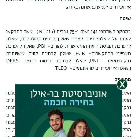
לסגנון ההתקשרות וקווים אישיותיים נרקיסיסטיים. המשתנה
אירועי חיים ישמש כמשתנה בקרה.
שיטה
במחקר השתתפו 141 נשים ו-75 גברים (
N=216
) אשר התבקשו
לענות על שאלוני דיווח עצמי: שאלון פרטים דמוגרפיים
,
שאלון
להערכת תפיסת חווית ההתקשרות להורים-
,PBI
שאלון להערכת
מאפייני ההתקשרות-
,ECR
שאלון לבחינת קווים אישיותיים
נרקיסיסטים -
PNI
, שאלון לבחינת הוויסות הרגשי-
DERS
ושאלון אירועי חיים טראומתיים-
TLEQ
ממצאים
השערת המחקר שהניחה כי ימצא קשר בין רמה גבוהה של סגנון
התקשרות נמנע או חרד לבין רמה גבוהה של קווים אישיותיים
נרקיסיסטיים (גרנדיוזיים ופגיעים), אוששה באופן חלקי, כך שסגנון
התקשרות חרד נמצא קשור לרמות גבוהות יותר של קווים
נרקיסיסטיים גרנדיוזיים. זאת בעוד שבניגוד להשערה, סגנון
התקשרות נמנע לא נמצא קשור לאישיות גרנדיוזית. עם זאת, הן