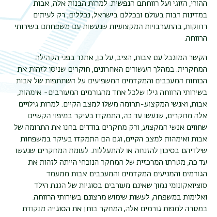
ההורי, הזוגי ועל רווחתם הנפשית. למרות הבנות אלה, אבות
במדינות רבות בעולם ובכללם בישראל, נכללים, רק לעיתים
תפר
רחוקות, בהתערבויות המקצועיות שנעשות עם משפחתם בשירותי
משנ
הרווחה.
הקשר המוגבל עם אבות, הציב, על כן, אתגר בפני הקהילה
המחקרית. במהלך העשורים האחרונים, חוקרים שניסו לזהות את
הכוחות המעכבים והמקדמים המשפיעים על השתתפות של אבות
בשירותי הרווחה גילו שלכל אחד מהגורמים המעורבים- אימהות,
אבות, ואנשי המקצוע-תרומה משלו למצב הקיים. למרות גילויים
אלה מחקרים, שנעשו עד כה, התמקדו בעיקר במיפוי הקשיים
שחווים אנשי המקצוע, ורק מחקרים בודדים בחנו את התרומה של
אבות ואימהות למצב הקיים, וגם הם התמקדו בעיקר במשפחות
שילדיהם בסיכון להזנחה או להתעללות. לעומת המחקרים שנעשו
עד כה, מטרתו המרכזית של המחקר הנוכחי הייתה לזהות את
הגורמים והמניעים המקדמים והמעכבים אבות ממעמד
סוציואקונומי נמוך שאינם מעורבים בסוגיות של הגנת הילד
ואלימות במשפחה, לעשות שימוש מרצונם בשירותי הרווחה.
במטרה למפות גורמים אלה, המחקר בוחן את הסוגייה מנקודת