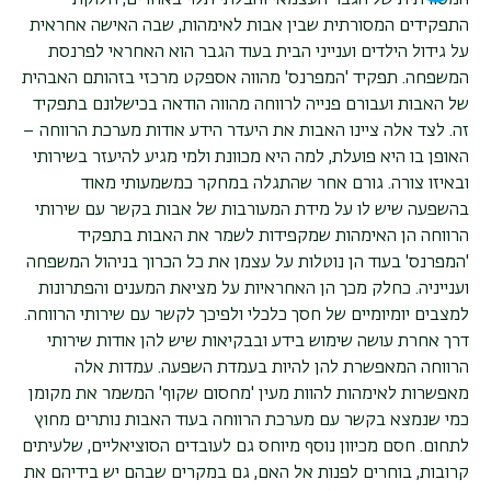
המסורתית של הגבר העצמאי והבלתי תלוי באחרים, חלוקת
התפקידים המסורתית שבין אבות לאימהות, שבה האישה אחראית
על גידול הילדים וענייני הבית בעוד הגבר הוא האחראי לפרנסת
המשפחה. תפקיד 'המפרנס' מהווה אספקט מרכזי בזהותם האבהית
של האבות ועבורם פנייה לרווחה מהווה הודאה בכישלונם בתפקיד
זה. לצד אלה ציינו האבות את היעדר הידע אודות מערכת הרווחה –
האופן בו היא פועלת, למה היא מכוונת ולמי מגיע להיעזר בשירותי
ובאיזו צורה. גורם אחר שהתגלה במחקר כמשמעותי מאוד
בהשפעה שיש לו על מידת המעורבות של אבות בקשר עם שירותי
הרווחה הן האימהות שמקפידות לשמר את האבות בתפקיד
'המפרנס' בעוד הן נוטלות על עצמן את כל הכרוך בניהול המשפחה
וענייניה. כחלק מכך הן האחראיות על מציאת המענים והפתרונות
למצבים יומיומיים של חסך כלכלי ולפיכך לקשר עם שירותי הרווחה.
דרך אחרת עושה שימוש בידע ובבקיאות שיש להן אודות שירותי
הרווחה המאפשרת להן להיות בעמדת השפעה. עמדות אלה
מאפשרות לאימהות להוות מעין 'מחסום שקוף' המשמר את מקומן
כמי שנמצא בקשר עם מערכת הרווחה בעוד האבות נותרים מחוץ
לתחום. חסם מכיוון נוסף מיוחס גם לעובדים הסוציאליים, שלעיתים
קרובות, בוחרים לפנות אל האם, גם במקרים שבהם יש בידיהם את