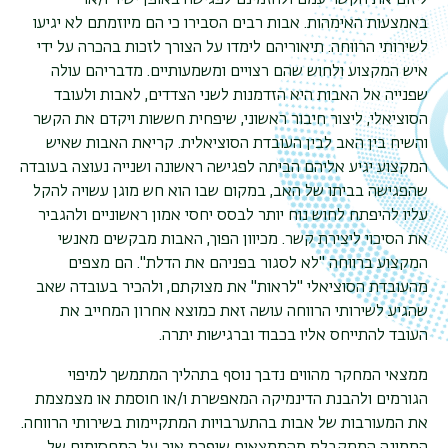
ליזום את הקשר עמם ולהזמינם לפגישה באופן ישיר ו/או
באמצעות האימהות. אבות רבים הסבירו כי הם מיוזמתם לא יגיעו
לשירותי הרווחה. תיאוריהם לימדו על הצורך לזכות בהכרה על ידי
איש המקצוע ולחוש שהם רצויים ומשמעותיים. מדבריהם עולה
שפנייה אל האבות היא הזדמנות לשני הצדדים, לאבות ולעובד
הסוציאלי, ליצור חיבור ראשוני, שיפחית חששות ויקדם את הקשר
והשיח בין האב לבין העובדת הסוציאלית. קריאת האבות שאיש
המקצוע יגיע אליהם הביתה לפגישה ראשונה ושנייה נעוצה בעובדה
שהפגישה בביתו של האב, במקום שבו הוא חש מוגן עשויה להקל
עליו להיפתח לחוש נוח יותר לבסס יחסי אמון ראשוניים ולהגביר
את הסיכוי ליצירת קשר. מכיוון הפוך, האבות מבקשים מאנשי
המקצוע ברווחה "לא לסגור בפניהם את הדלת". הם מצפים
מהעובדת הסוציאלי "לראות" את מצוקתם, ולהכיר בעובדה שאב
שהגיע לשירותי הרווחה עושה זאת כמוצא אחרון המחייב את
העובד להתייחס אליו בכבוד וברגישות יתרה.
ממצאי המחקר מהווים נדבך נוסף בתהליך המתמשך למיפוי
הגורמים ולהבנת הדינמיקה המאפשרת ו/או חוסמת או מצמצמת
את המעורבות של אבות בהתערבויות המתקיימות בשירותי הרווחה.