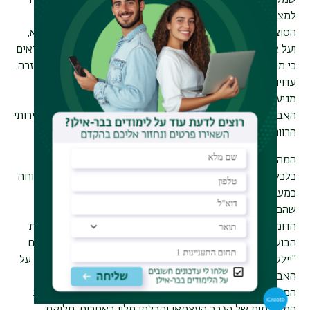
שמקורן במשברי חיים. תיאוריהם לימדו על הבדידות שהתלוותה
למצוקות אלה ועל צורך לדבר ולהיות בקשר עם העובדים
הסוציאליים. על אף חוויית המצוקה, ותהא זו עמוקה ככל שתהא,
ועל אף הצורך בסיוע חומרי ו/או בתמיכה רגשית, הממצאים מראים
כי מרבית האבות נרתעים מלפנות לשירותי הרווחה בבקשה לעזרה.
עדויות מפי האבות והאימהות חושפים תמונה מורכבת הכוללת
מניעים אישיים, זוגיים ומבניים העומדים בבסיס ההחלטה של
האבות בדבר פנייה לקבלת סיוע כלכלי ו/או תמיכה רגשית משירותי
הרווחה.
המהמורות בדרכם של האבות בפנייה לבקש עזרה
כלכלית-קונקרטית נשענים במידה רבה על תפיסת שירותי הרווחה
כמערכת המיועדת לאוכלוסייה החיה בשולי החברה, אוכלוסייה
שהם אינם רואים את עצמם שייכים אליה. אחד החסמים
הדומיננטיים מלהיות בקשר עם שירותי הרווחה נעוצים בתחושת
הבושה, ברגשות הפחד ובתחושת איום מפני האפשרות שילדיהם
"יילקחו" מהם. מחסומים בולטים ודומיננטיים אחרים שמקשים על
האבות מלפנות לרווחה בבקשה לסיוע חומרי נובע מהתפיסה
המסורתית הן של אבות והן של אימהות המדגישה את התדמית