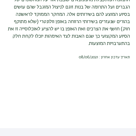
התמונה המתקבלת מהממצאים שופכת אור על המחסומים של
הגברים ועל התרומה של בנות זוגם לניצול המוגבל שהם עושים
בסיוע המוצע להם בשירותים אלה. המחקר הממוקד לראשונה
בהורים שנעזרים בשירותי הרווחה באופן וולונטרי (שלא מתוקף
חוק) חושף את הצרכים ואת האופן בו יש להציע לאוכלוסייה זו את
הסיוע המקצועי כך שגם האבות לצד האימהות יוכלו לקחת חלק
בהתערבויות המוצעות.
תאריך עדכון אחרון : 08/06/2021