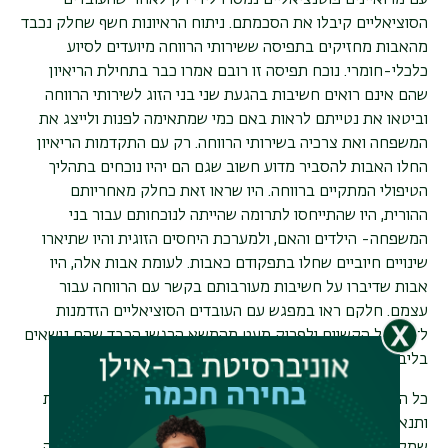
עם מרואיינים פוטנציאליים נמסרו לידי רק לאחר שהעובדים
הסוציאליים קיבלו את הסכמתם. ניתוח הראיונות חשף שחלק נכבד
מהאבות מחזיקים בתפיסה ששירותי הרווחה מיועדים לסיוע
כלכלי-חומרי. נוכח תפיסה זו רובם אמרו כבר בתחילת הריאיון
שהם אינם רואים חשיבות בהגעת שני בני הזוג לשירותי הרווחה
וביטאו את נטייתם לראות באם כמי שמתאימה לפנות ולייצג את
המשפחה ואת צרכיה בשירותי הרווחה. רק עם התקדמות הריאיון
החלו האבות להסביר מדוע חשוב שגם הם יהיו נוכחים בתהליך
הטיפולי המתקיים ברווחה. היו שראו זאת כחלק מאחריותם
ההורית, היו שהתייחסו לתרומה שהייתה לנוכחותם עבור בני
המשפחה- הילדים והאם, ולמערכת היחסים הזוגית והיו שתיארו
שינויים חיוביים שחלו בתפקודם כאבות. לעומת אבות אלה, היו
אבות שדיברו על חשיבות מעורבותם בקשר עם הרווחה עבור
עצמם. חלקם ראו במפגש עם העובדים הסוציאליים הזדמנות
לדבר על הקשיים ולפרוק מעט מהמשא הרגשי הכבד שהם נושאים
בליבם.
כל האבות חשפו מצוקות, בין אם היו אלה בשל נסיבות כלכליות
ותנאי חיים קשים של מחסור ובין אם מצוקות רגשיות-נפשיות