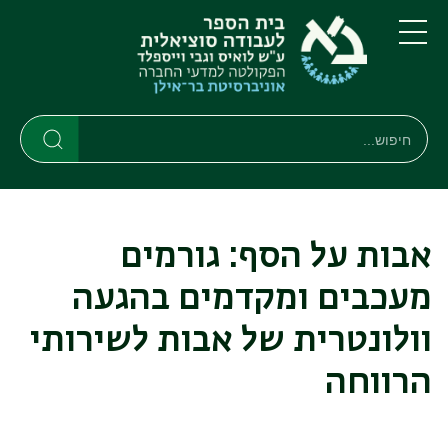
דילוג
דילוג
לתוכן
לתפריט
ניווט
העיקרי
תפריט
ראשי
חיפוש
Search
Search
אבות על הסף: גורמים
מעכבים ומקדמים בהגעה
וולונטרית של אבות לשירותי
הרווחה