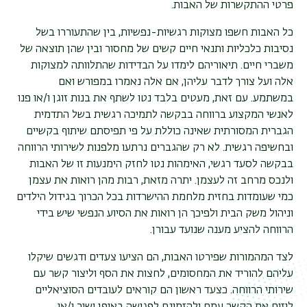
פרטי ההתקשרות של האבות.
כל האבות חשפו מצוקות רגשיות-נפשיות, בין שהתעוררו בשל
נסיבות כלכליות ותנאי חיים קשים של מחסור ובין שהן תוצאה של
משברי חיים. תיאוריהם לימדו על הבדידות שהתלוותה למצוקות
אלה ועל צורך לדבר עליהן, אם אלה נאמרו במפורש ואם
במשתמע. עם זאת, מעטים בלבד נטו לשתף את בנות זוגן ו/או פנו
לאנשי המקצוע ברווחה בבקשה לתמיכה רגשית בשל התדמית
הגברית המסורתית שאינה כוללת על פי תפיסתם שיתוף בקשיים
ובחשיפה רגשית. לא רק שהגברים נרתעו מלפנות לשירותי הרווחה
בבקשה לסעד רגשי, האימהות נטו לחזק הימנעות זו של האבות
ולנכס מרחב זה לעצמן. יתרה מזאת, רבות מהן רואות את עצמן
כמי שעומדות בחזית מלחמת ההישרדות בכל הכרוך בגידול הילדים
וניהול משק הבית ולפיכך הן רואות את הסיוע הנפשי שיש בידי
הרווחה להציע מענה שנועד עבורן.
לצד המהמורות שפירטו האבות, הם הציעו צעדים ודגשים שיקלו
עליהם להוריד את המחסומים, לחצות את הסף וליצור קשר עם
שירותי הרווחה. כצעד ראשון הם קוראים לעובדים הסוציאליים