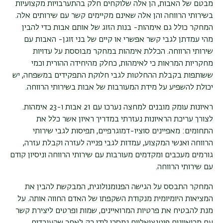
מבטם של האבות, הן אלה שלוקחים חלק בהתערבויות מקצועיות
בשירותי הרווחה והן אלה שאינם מקיימים קשר עם שירותים אלה.
המחקר כולל גם אימהות- בנות הזוג של אותם אבות כדי להבין
מהי עמדתן לגבי קשר אפשרי או קיים של בני זוגן- האבות עם
שירותי הרווחה. הכללת אימהות במחקר מבוססת על עדויות
מחקריות המראות כי לאימהות, כחלק מהיחידה ההורית וכמי
ששותפות בקבלת ההחלטות לגבי חלוקת התפקידים במשפחה, יש
יכולת להשפיע על מידת המעורבות של אבות בשירותי הרווחה.
ראיונות עומק מובנים למחצה נערכו עם 21 אבות ו-23 אימהות.
לצורך עריכת הראיונות נעזרתי במדריך ראיון אשר כלל את
התחומים: מאפיינים סוציו-דמוגרפיים, תפיסות לגבי שירותי
הרווחה ואנשי המקצוע, עמדות לגבי פנייה לעזרה וקבלת עזרה,
גורמים מעכבים ומקדמים מעורבות עם שירותי הרווחה וניסיון קודם
עם שירותי הרווחה.
המחקר התבסס על הגישה הפנומנולוגית, המבקשת להבין את
המציאות היומיומית מנקודת השקפתו של האדם החווה אותה. על
מנת להבטיח את פרטיות המרואיינים, שמות ופרטים ליצירת קשר