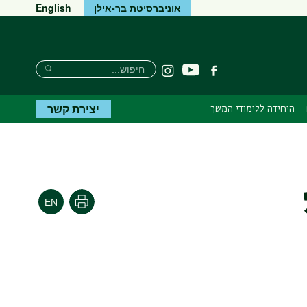
אוניברסיטת בר-אילן
English
Search
חיפוש
יוטיוב
פייסבוק
Instagram
Search
יצירת קשר
היחידה ללימודי המשך
הדפסה