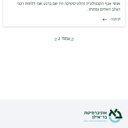
אנשי אגף הטכנולוגיה והלוגיסטיקה היו שם ברגע שבו דלתות רכבי
הצלב האדום נפתחו…
לכתבה
דפדוף
‹‹
העמוד
עמוד 2
››
הדף
הבא
הבא