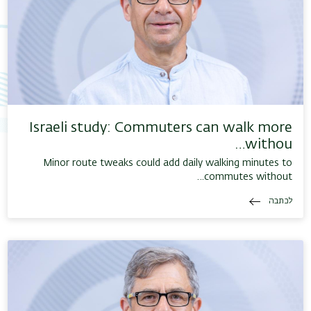
תפר
משנ
Israeli study: Commuters can walk more
withou…
Minor route tweaks could add daily walking minutes to
commutes without…
לכתבה