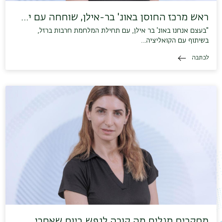
ראש מרכז החוסן באונ' בר-אילן, שוחחה עם י…
"בעצם אנחנו באונ' בר אילן, עם תחילת המלחמת חרבות ברזל,
בשיתוף עם הקואליציה…
לכתבה
מחקרים מגלים מה קורה לנפש ביום שאחרי