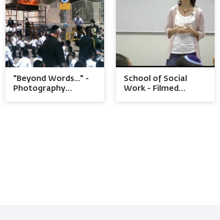
"Beyond Words..." -
School of Social
Photography
Work - Filmed
Competition 2012
Lectures (Hebrew)
Video
Images
Video
Images