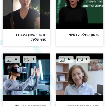
סרטון מחלקה ראשי
תואר ראשון בעבודה
סוציאלית
Video
Images
Video
Images
0
1
0
1