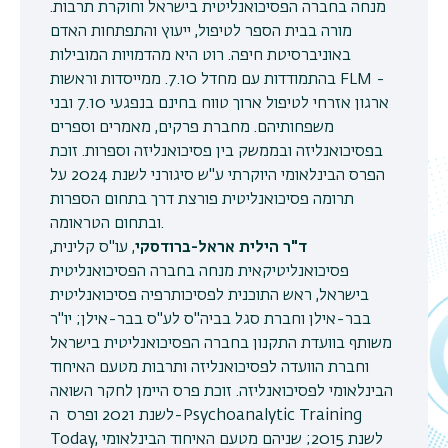
מנחה בחברה הפסיכואנליטית בישראל וחוקרת תרבות.
מורה בבית הספר לטיפול, ייעוץ והתפתחות האדם
באוניברסיטת חיפה. רוט היא מהדמויות המובילות
בהתמודדות עם מחדל 7.10. ממייסדות וראשות FLM -
ארגון אזרחי לטיפול ארוך טווח בחינם בנפגעי 7.10 ובני
משפחותיהם. מחברת פרקים, מאמרים וספרים
בפסיכואנליזה ובממשק בין פסיכואנליזה וספרות. זוכת
הפרס הבינלאומי היוקרתי ע"ש סיגורני לשנת 2024 על
תרומה פסיכואנליטית פורצת דרך בתחום הספרות
ובתחום הטראומה.
ד"ר הילית אראל-ברודסקי
, עו"ס קלינית,
פסיכואנליטיקאית מנחה בחברה הפסיכואנליטית
בישראל, ראש התוכנית לפסיכותרפיה פסיכואנליטית
בבר-אילן וחברת סגל בביה"ס לע"ס בבר-אילן; יו"ר
משותף בוועדת התקנון בחברה הפסיכואנליטית בישראל
וחברת הוועדה לפסיכואנליזה ותרבות מטעם האיחוד
הבינלאומי לפסיכואנליזה. זוכת פרס היימן לחקר השואה
לשנת 2021 ופרס ה-Psychoanalytic Training
Today, לשנת 2015; שניהם מטעם האיחוד הבינלאומי