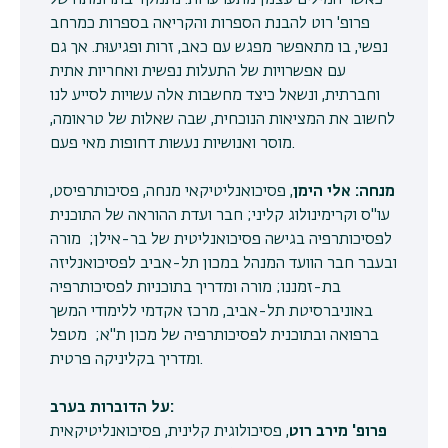
כאשר המילים עצמן מתערערות. נתמקד בתרומתה של
פרופ' רוט להבנת הספרות והקריאה בספרות כמרחב
נפשי, בו מתאפשר מפגש עם כאב, זרות ופגיעוּת. אך גם
עם אפשרויות של התעלות נפשית ואחריות אתית
וחברתית, ונשאל כיצד מחשבות אלה עשויות לסייע לנו
לחשוב את המציאות הנוכחית, שבה שאלות של טראומה,
מוסר ואנושיות נעשות דחופות מאי פעם.
מנחה: אלי הימן
, פסיכואנליטיקאי מנחה, פסיכותרפיסט,
עו"ס וקרימינולוג קליני; חבר ועדת ההוראה של התוכנית
לפסיכותרפיה בגישה פסיכואנליטית של בר-אילן; מורה
ובעבר חבר הוועד המנהל במכון תל-אביב לפסיכואנליזה
בת-זמננו; מורה ומדריך בתוכניות לפסיכותרפיה
באוניברסיטת תל-אביב, מרכז אקדמי ללימודי המשך
ברפואה ובתוכנית לפסיכותרפיה של מכון ת"א; מטפל
ומדריך בקליניקה פרטית.
על הדוברות בערב:
פרופ' מירב רוט
, פסיכולוגית קלינית, פסיכואנליטיקאית