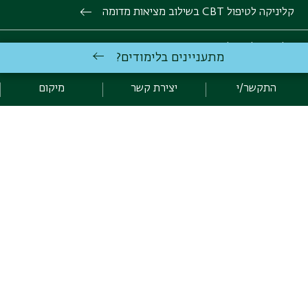
קליניקה לטיפול CBT בשילוב מציאות מדומה
קליניקה לטיפול במשחק
מתעניינים בלימודים?
קליניקה לטיפול זוגי ומשפחתי
התקשר/י
יצירת קשר
מיקום
יצירת קשר
הצטרפות לרשימת התפוצה של היחידה ללימודי המשך
לפרטים נוספים וליצירת קשר
03-5318211
cont.education@biu.ac.il