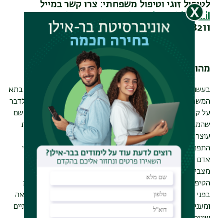
לטיפול זוגי וטיפול משפחתי:
צרו קשר במייל
cont.education@biu.ac.il
או בטלפון: 03-
5318211
מהו טיפול זוגי או טיפול משפחתי?
בעשורים האחרונים חלה תפנית משמעותית בכל הנוגע לטיפול בתא
המשפחתי הקרוב. אם עד לפני שלושה עשורים לא היה מקובל לדבר
על קשיים בבית ובמעטפת הזוגית, הרי שכיום רבים מבינים כי כשם
שהמבנה המשפחתי יכול להיות עוטף ומעצים הוא יכול גם להיות
עוצר ולא נעים.
התפנית חלה בעיקר מתוך הבנה כי התא המשפחתי מורכב מבני
אדם אינדיבידואליים ולכל אדם האופי שלו והיכולת שלו להכיל
מצבים שונים בחיים.
הטיפול הזוגי והמשפחתי רואה בכל יחידה בתא המשפחתי ישות
בפני עצמה לצד חלק בלתי נפרד מהדינמיקה המשפחתית המלאה
ומעניק את הכלים להתמודד עם מצבים אישיים, זוגיים ומשפחתיים