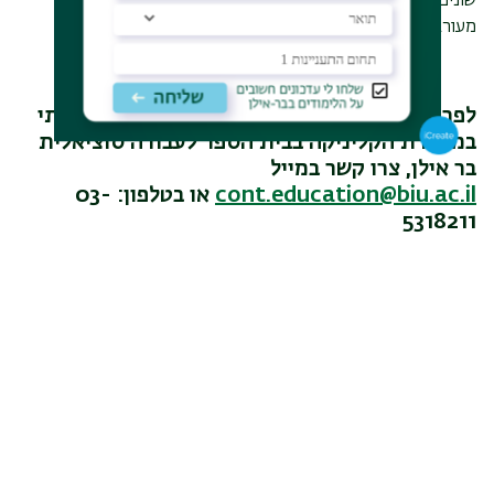
שונים הן כאינדיבידואל והן כחלק מדינמיקה קבוצתית בעלת
מעורבות רגשית.
לפרטים נוספים על טיפול זוגי ו/או טיפול משפחתי
במסגרת הקליניקה בבית הספר לעבודה סוציאלית
בר אילן, צרו קשר במייל
cont.education@biu.ac.il
או בטלפון: 03-
5318211